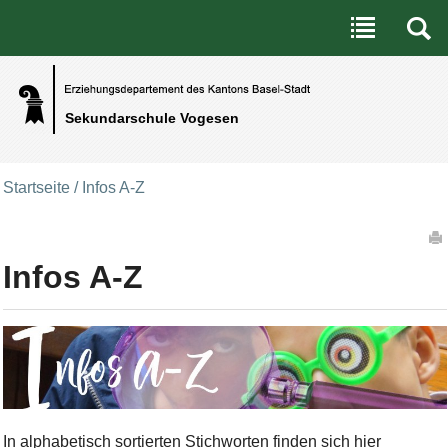
Benutzerspezifische Werkzeuge
Direkt zum Inhalt
|
Direkt zur Navigation
Sekundarschule Vogesen
Startseite
/
Infos A-Z
Artikelaktionen
Infos A-Z
Bild Legende:
In alphabetisch sortierten Stichworten finden sich hier