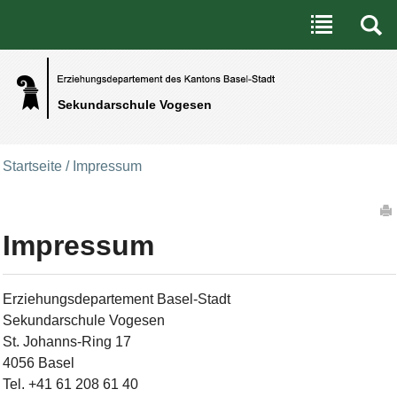
Benutzerspezifische Werkzeuge
Direkt zum Inhalt
|
Direkt zur Navigation
Sekundarschule Vogesen
Startseite
/
Impressum
Artikelaktionen
Impressum
Erziehungsdepartement Basel-Stadt
Sekundarschule Vogesen
St. Johanns-Ring 17
4056 Basel
Tel. +41 61 208 61 40