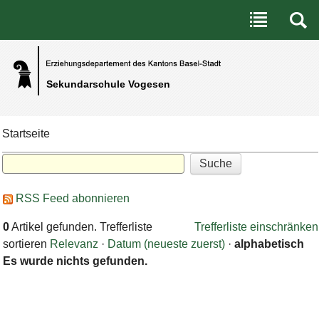
Benutzerspezifische Werkzeuge
Direkt zum Inhalt
|
Direkt zur Navigation
Sekundarschule Vogesen
Startseite
RSS Feed abonnieren
0
Artikel gefunden.
Trefferliste
Trefferliste einschränken
sortieren
Relevanz
·
Datum (neueste zuerst)
·
alphabetisch
Es wurde nichts gefunden.