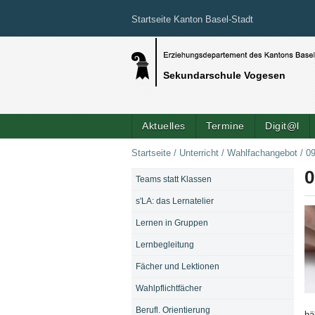
Startseite Kanton Basel-Stadt
Sekundarschule Vogesen
Aktuelles
Termine
Digit@l
Startseite
/
Unterricht
/
Wahlfachangebot
/
09
0
Teams statt Klassen
NAVIGATION
s'LA: das Lernatelier
Lernen in Gruppen
Lernbegleitung
Fächer und Lektionen
Wahlpflichtfächer
Bi
Berufl. Orientierung
hä