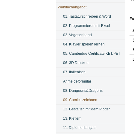
Wahlfachangebot
01. Tastaturschreiben & Word
Fa
02. Programmieren mit Excel
03. Vogesenband
04. Klavier spielen lernen
05. Cambridge Certificate KET/PET
06. 3D Drucken
07. Italienisch
Anmeldeformular
08. Dungeons&Dragons
09. Comics zeichnen
12. Gestalten mit dem Plotter
13. Klettern
11. Diplôme français