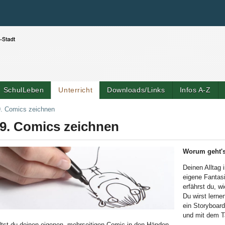
Benutzerspezifische Werkzeuge
Direkt zum Inhalt
|
Direkt zur Navigation
SchulLeben
Unterricht
Downloads/Links
Infos A-Z
. Comics zeichnen
9. Comics zeichnen
Worum geht's
Deinen Alltag
eigene Fantas
erfährst du, w
Du wirst lerne
ein Storyboar
ld Legende:
und mit dem Ta
ltst du deinen eigenen, mehrseitigen Comic in den Händen.