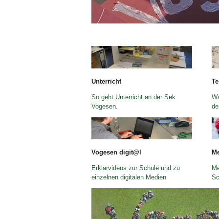
Bild Legende:
Bi
Unterricht
Te
So geht Unterricht an der Sek
Wa
Vogesen.
de
Bild Legende:
Bi
Vogesen digit@l
Me
Erklärvideos zur Schule und zu
Me
einzelnen digitalen Medien
Sc