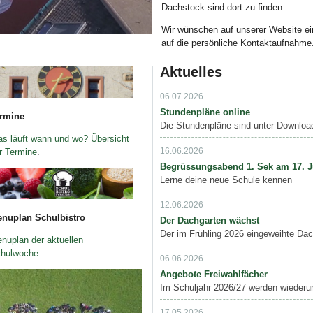
Dachstock sind dort zu finden.
Wir wünschen auf unserer Website ein
auf die persönliche Kontaktaufnahme
Aktuelles
06.07.2026
ld Legende:
Stundenpläne online
rmine
Die Stundenpläne sind unter Downloa
s läuft wann und wo? Übersicht
16.06.2026
r Termine
.
Begrüssungsabend 1. Sek am 17. J
Lerne deine neue Schule kennen
12.06.2026
ld Legende:
nuplan Schulbistro
Der Dachgarten wächst
Der im Frühling 2026 eingeweihte Dach
nuplan der aktuellen
hulwoche.
06.06.2026
Angebote Freiwahlfächer
Im Schuljahr 2026/27 werden wiederu
17.05.2026