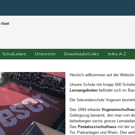
Benutzerspezifische Werkzeuge
Direkt zum Inhalt
|
Direkt zur Navigation
SchulLeben
Unterricht
Downloads/Links
Infos A-Z
Herzlich willkommen auf der Websit
Unsere Schule mit knapp 500 Schüle
Lernangeboten
befindet sich im Bas
Die Sekundarschule Vogesen besteht
Das 1994 erbaute
Vogesenschulhau
Gebirgszug benannt, den man von der
beherbergen sechs grosse Lernatelier
Das
Pestalozzischulhaus
mit der sc
Tor, Parkanlagen und Rhein. Drei weit