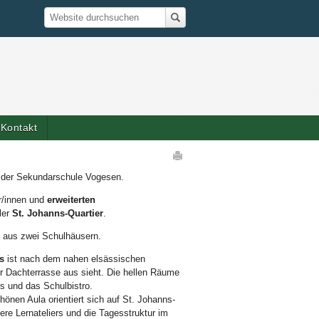
Suche
Website durchsuchen
Kontakt
Artikelaktionen
e der Sekundarschule Vogesen.
r/innen und
erweiterten
ler
St. Johanns-Quartier
.
 aus zwei Schulhäusern.
s
ist nach dem nahen elsässischen
 Dachterrasse aus sieht. Die hellen Räume
s und das Schulbistro.
hönen Aula orientiert sich auf St. Johanns-
ere Lernateliers und die Tagesstruktur im