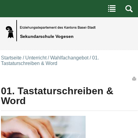
Benutzerspezifische Werkzeuge
Direkt zum Inhalt
|
Direkt zur Navigation
Sekundarschule Vogesen
Startseite
/
Unterricht
/
Wahlfachangebot
/
01.
Tastaturschreiben & Word
Artikelaktionen
01. Tastaturschreiben &
Word