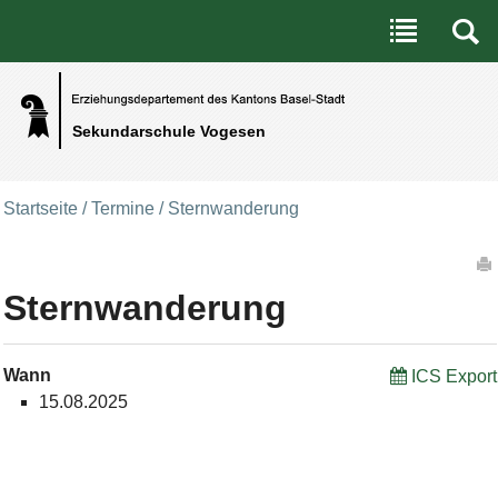
Benutzerspezifische Werkzeuge
Direkt zum Inhalt
|
Direkt zur Navigation
Sekundarschule Vogesen
Startseite
/
Termine
/
Sternwanderung
Artikelaktionen
Sternwanderung
Wann
ICS Export
15.08.2025