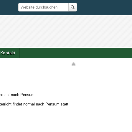
Suche
Website durchsuchen
Kontakt
Artikelaktionen
erricht nach Pensum.
erricht findet normal nach Pensum statt.