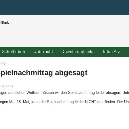
Benutzerspezifische Werkzeuge
Direkt zum Inhalt
|
Direkt zur Navigation
SchulLeben
Unterricht
Downloads/Links
Infos A-Z
sagt
pielnachmittag abgesagt
.05.2026
gen schelchen Wetters müssen wir den Spielnachmittag leider absagen. Unt
rgen Mo, 18. Mai, kann der Spielnachmittag leider NICHT stattfinden. Der Unt