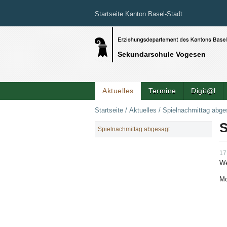
Startseite Kanton Basel-Stadt
Sekundarschule Vogesen
Aktuelles
Termine
Digit@l
Startseite
/
Aktuelles
/
Spielnachmittag abge
S
Spielnachmittag abgesagt
NAVIGATION
17
We
Mo